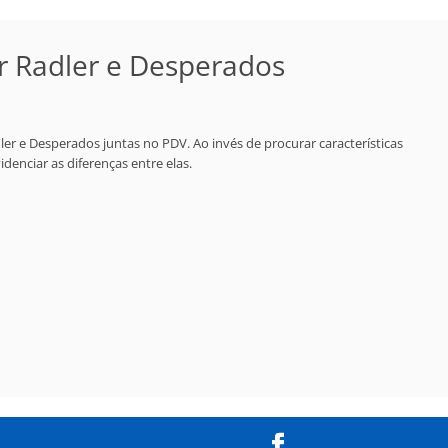
PERFIL
PORTFÓLIO
CONTATO
ser Radler e Desperados
adler e Desperados juntas no PDV. Ao invés de procurar características
enciar as diferenças entre elas.